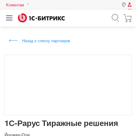
Клиентам
Авторизация
Россия
Нет аккаунта?
Зарегистрироваться
Казахстан
Назад к списку партнеров
Беларусь
Логин
Пароль
Запомнить меня на этом
компьютере
Забыли свой пароль?
1С-Рарус Тиражные решения
или войдите с помощью
Йошкар-Ола