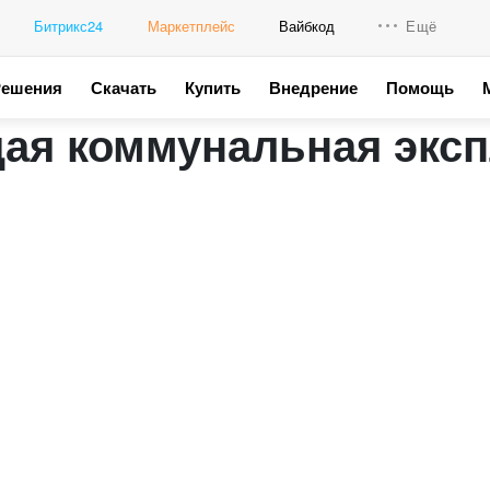
Битрикс24
Маркетплейс
Вайбкод
Ещё
Решения
Скачать
Купить
Внедрение
Помощь
Интеграци
ая коммунальная эксп
Промо для