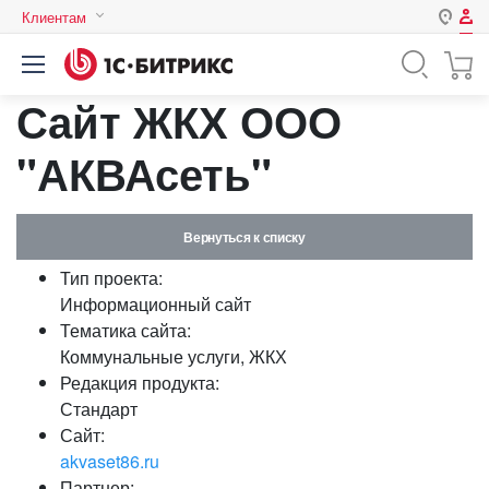
Клиентам
Авторизация
Россия
Сайт ЖКХ ООО
Нет аккаунта?
Зарегистрироваться
Казахстан
Беларусь
"АКВАсеть"
Логин
Вернуться к списку
Пароль
Тип проекта:
Информационный сайт
Запомнить меня на этом
Тематика сайта:
компьютере
Коммунальные услуги, ЖКХ
Забыли свой пароль?
Редакция продукта:
Стандарт
Сайт:
akvaset86.ru
или войдите с помощью
Партнер: