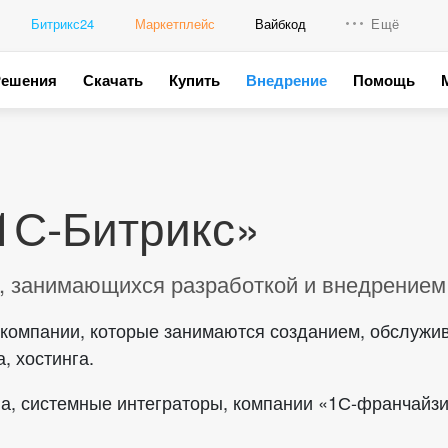
Битрикс24
Маркетплейс
Вайбкод
Ещё
Решения
Скачать
Купить
Внедрение
Помощь
Интеграци
Промо для
1С-Битрикс»
, занимающихся разработкой и внедрением
компании, которые занимаются созданием, обслужив
, хостинга.
а, системные интеграторы, компании «1С-франчайзи»