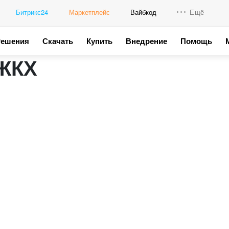
Битрикс24
Маркетплейс
Вайбкод
Ещё
Решения
Скачать
Купить
Внедрение
Помощь
Интеграци
 ЖКХ
Промо для