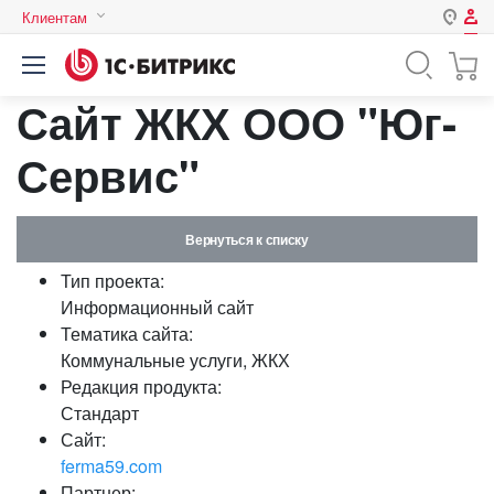
Клиентам
Авторизация
Россия
Сайт ЖКХ ООО "Юг-
Нет аккаунта?
Зарегистрироваться
Казахстан
Беларусь
Сервис"
Логин
Вернуться к списку
Пароль
Тип проекта:
Информационный сайт
Запомнить меня на этом
Тематика сайта:
компьютере
Коммунальные услуги, ЖКХ
Забыли свой пароль?
Редакция продукта:
Стандарт
Сайт:
ferma59.com
или войдите с помощью
Партнер: