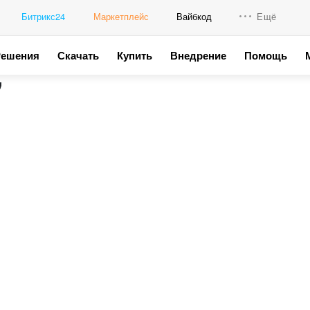
Битрикс24
Маркетплейс
Вайбкод
Ещё
Решения
Скачать
Купить
Внедрение
Помощь
Интеграци
"
Промо для