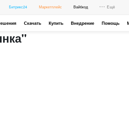
Битрикс24
Маркетплейс
Вайбкод
Ещё
Решения
Скачать
Купить
Внедрение
Помощь
Интеграци
янка"
Промо для