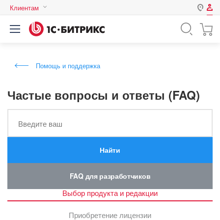
Клиентам
Авторизация
Россия
Нет аккаунта?
Зарегистрироваться
Казахстан
Помощь и поддержка
Беларусь
Логин
Частые вопросы и ответы (FAQ)
Пароль
Введите ваш
Запомнить меня на этом
Найти
компьютере
Забыли свой пароль?
FAQ для разработчиков
Выбор продукта и редакции
или войдите с помощью
Приобретение лицензии