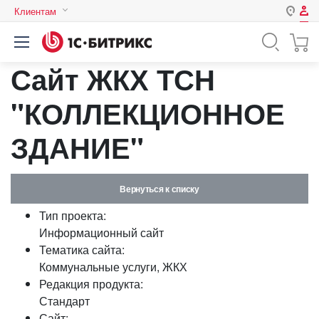
Клиентам
Авторизация
Россия
Сайт ЖКХ ТСН
Нет аккаунта?
Зарегистрироваться
Казахстан
Беларусь
"КОЛЛЕКЦИОННОЕ
Логин
ЗДАНИЕ"
Пароль
Вернуться к списку
Запомнить меня на этом
Тип проекта:
компьютере
Информационный сайт
Забыли свой пароль?
Тематика сайта:
Коммунальные услуги, ЖКХ
Редакция продукта:
Стандарт
или войдите с помощью
Сайт: