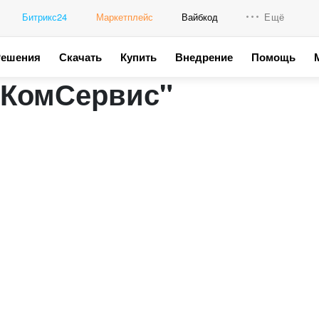
Битрикс24
Маркетплейс
Вайбкод
Ещё
Решения
Скачать
Купить
Внедрение
Помощь
Интеграци
лКомСервис"
Промо для