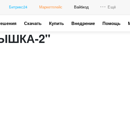
Битрикс24
Маркетплейс
Вайбкод
Ещё
Решения
Скачать
Купить
Внедрение
Помощь
Интеграци
ВЫШКА-2"
Промо для