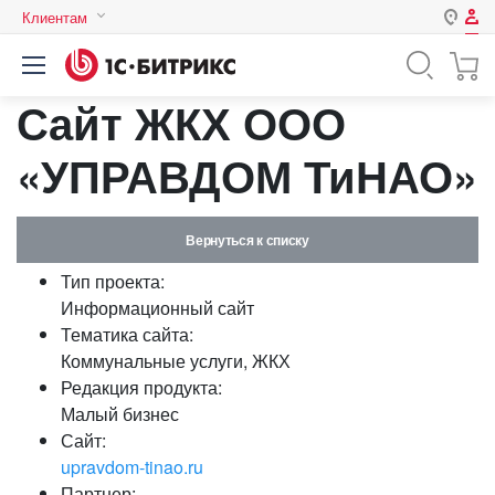
Клиентам
Авторизация
Россия
Сайт ЖКХ ООО
Нет аккаунта?
Зарегистрироваться
Казахстан
Беларусь
«УПРАВДОМ ТиНАО»
Логин
Вернуться к списку
Пароль
Тип проекта:
Информационный сайт
Запомнить меня на этом
Тематика сайта:
компьютере
Коммунальные услуги, ЖКХ
Забыли свой пароль?
Редакция продукта:
Малый бизнес
Сайт:
upravdom-tinao.ru
или войдите с помощью
Партнер: