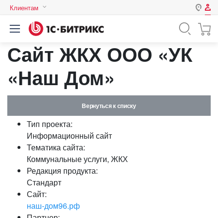
Клиентам
Авторизация
Россия
Сайт ЖКХ ООО «УК
Нет аккаунта?
Зарегистрироваться
Казахстан
Беларусь
«Наш Дом»
Логин
Вернуться к списку
Пароль
Тип проекта:
Информационный сайт
Запомнить меня на этом
Тематика сайта:
компьютере
Коммунальные услуги, ЖКХ
Забыли свой пароль?
Редакция продукта:
Стандарт
Сайт:
наш-дом96.рф
или войдите с помощью
Партнер: