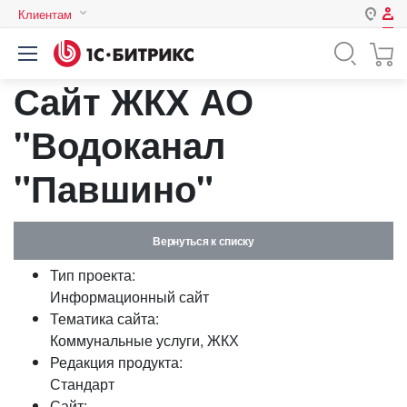
Клиентам
Авторизация
Россия
Сайт ЖКХ АО
Нет аккаунта?
Зарегистрироваться
Казахстан
Беларусь
"Водоканал
Логин
"Павшино"
Пароль
Вернуться к списку
Запомнить меня на этом
Тип проекта:
компьютере
Информационный сайт
Забыли свой пароль?
Тематика сайта:
Коммунальные услуги, ЖКХ
Редакция продукта:
Стандарт
или войдите с помощью
Сайт: