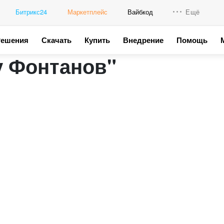
Битрикс24
Маркетплейс
Вайбкод
Ещё
Решения
Скачать
Купить
Внедрение
Помощь
Интеграци
у Фонтанов"
Промо для