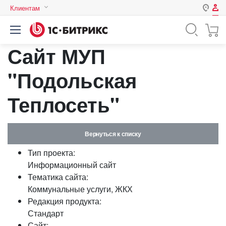
Клиентам
Авторизация
Россия
Сайт МУП
Нет аккаунта?
Зарегистрироваться
Казахстан
Беларусь
"Подольская
Логин
Теплосеть"
Пароль
Вернуться к списку
Запомнить меня на этом
Тип проекта:
компьютере
Информационный сайт
Забыли свой пароль?
Тематика сайта:
Коммунальные услуги, ЖКХ
Редакция продукта:
Стандарт
или войдите с помощью
Сайт: