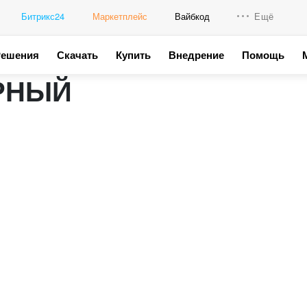
Битрикс24
Маркетплейс
Вайбкод
Ещё
Решения
Скачать
Купить
Внедрение
Помощь
Интеграци
УРНЫЙ
Промо для