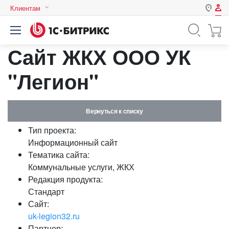
Клиентам
Авторизация
Россия
Сайт ЖКХ ООО УК
Нет аккаунта?
Зарегистрироваться
Казахстан
Беларусь
"Легион"
Логин
Вернуться к списку
Пароль
Тип проекта:
Информационный сайт
Запомнить меня на этом
Тематика сайта:
компьютере
Коммунальные услуги, ЖКХ
Забыли свой пароль?
Редакция продукта:
Стандарт
Сайт:
uk-legion32.ru
или войдите с помощью
Партнер: