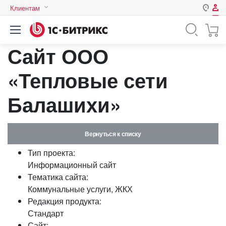
Клиентам
Авторизация
Россия
Сайт ООО
Нет аккаунта?
Зарегистрироваться
Казахстан
Беларусь
«Тепловые сети
Логин
Балашихи»
Пароль
Вернуться к списку
Запомнить меня на этом
Тип проекта:
компьютере
Информационный сайт
Забыли свой пароль?
Тематика сайта:
Коммунальные услуги, ЖКХ
Редакция продукта:
Стандарт
или войдите с помощью
Сайт: