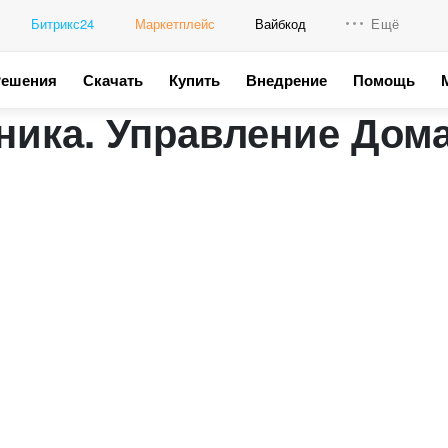
Битрикс24
Маркетплейс
Вайбкод
Ещё
Решения
Скачать
Купить
Внедрение
Помощь
Интеграци
ника. Управление Дом
Промо для