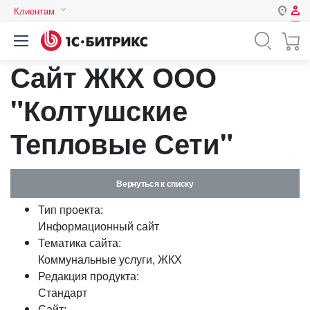
Клиентам
Авторизация
Россия
Сайт ЖКХ ООО
Нет аккаунта?
Зарегистрироваться
Казахстан
Беларусь
"Колтушские
Логин
Тепловые Сети"
Пароль
Вернуться к списку
Запомнить меня на этом
Тип проекта:
компьютере
Информационный сайт
Забыли свой пароль?
Тематика сайта:
Коммунальные услуги, ЖКХ
Редакция продукта:
Стандарт
или войдите с помощью
Сайт: