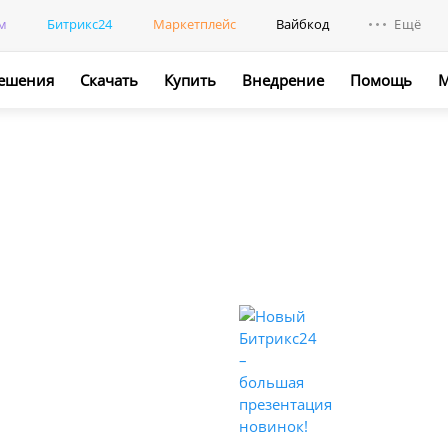
м
Битрикс24
Маркетплейс
Вайбкод
Ещё
ешения
Скачать
Купить
Внедрение
Помощь
М
Интегр
Промо