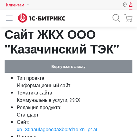
Клиентам
Авторизация
Россия
Сайт ЖКХ ООО
Нет аккаунта?
Зарегистрироваться
Казахстан
Беларусь
"Казачинский ТЭК"
Логин
Вернуться к списку
Пароль
Тип проекта:
Информационный сайт
Запомнить меня на этом
Тематика сайта:
компьютере
Коммунальные услуги, ЖКХ
Забыли свой пароль?
Редакция продукта:
Стандарт
Сайт:
xn--80aaufagbec0a8bp2d1e.xn--p1ai
или войдите с помощью
Партнер: