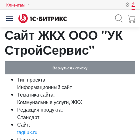
Клиентам
Авторизация
Россия
Сайт ЖКХ ООО "УК
Нет аккаунта?
Зарегистрироваться
Казахстан
Беларусь
СтройСервис"
Логин
Вернуться к списку
Пароль
Тип проекта:
Информационный сайт
Запомнить меня на этом
Тематика сайта:
компьютере
Коммунальные услуги, ЖКХ
Забыли свой пароль?
Редакция продукта:
Стандарт
Сайт:
tagiluk.ru
или войдите с помощью
Партнер: