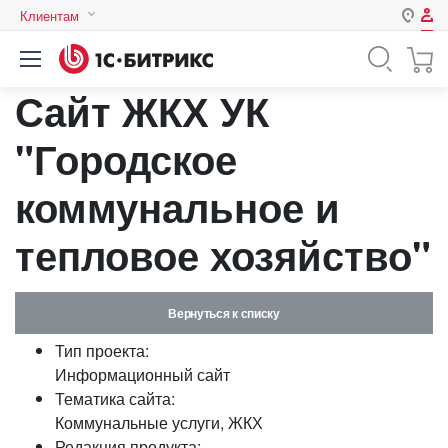
Клиентам
Авторизация
Россия
Сайт ЖКХ УК
Нет аккаунта?
Зарегистрироваться
Казахстан
Беларусь
"Городское
Логин
коммунальное и
Пароль
тепловое хозяйство"
Запомнить меня на этом
компьютере
Вернуться к списку
Забыли свой пароль?
Тип проекта:
Информационный сайт
Тематика сайта:
Коммунальные услуги, ЖКХ
или войдите с помощью
Редакция продукта: