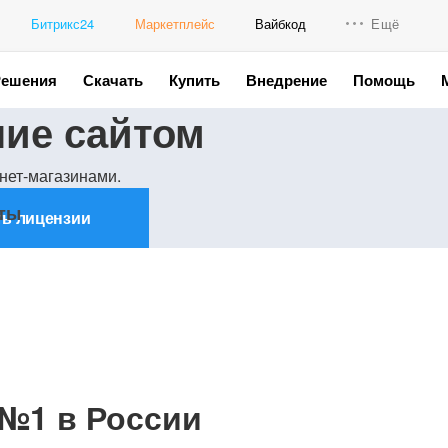
Битрикс24
Маркетплейс
Вайбкод
Ещё
Решения
Скачать
Купить
Внедрение
Помощь
Интеграци
ние сайтом
Промо для
нет-магазинами.
ты
ь лицензии
№1 в России