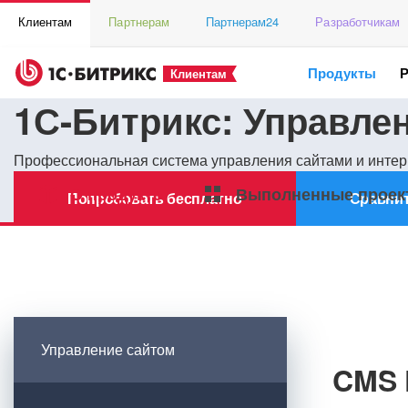
Клиентам
Партнерам
Партнерам24
Разработчикам
Продукты
Клиентам
1С-Битрикс: Управле
Профессиональная система управления сайтами и интер
О продукте
Выполненные проек
Попробовать бесплатно
Сравнит
Управление сайтом
CMS 