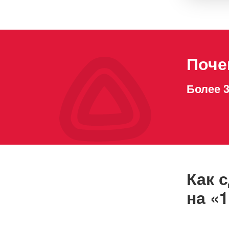
Сог
авт
офо
Поче
Более 3
Как 
на «