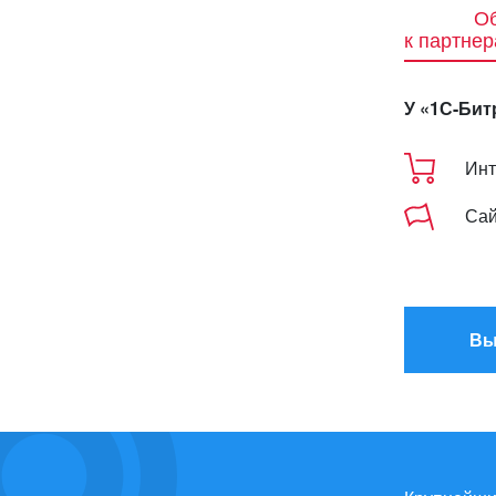
Об
к партне
У «1С-Бит
Инт
Сай
Вы