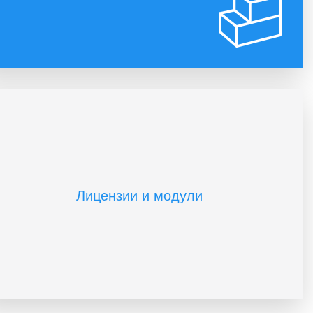
управлять интернет-магазином любого
масштаба.
Множество типов цен.
Многоскладовость.
Накопительные скидки.
Лицензии и модули