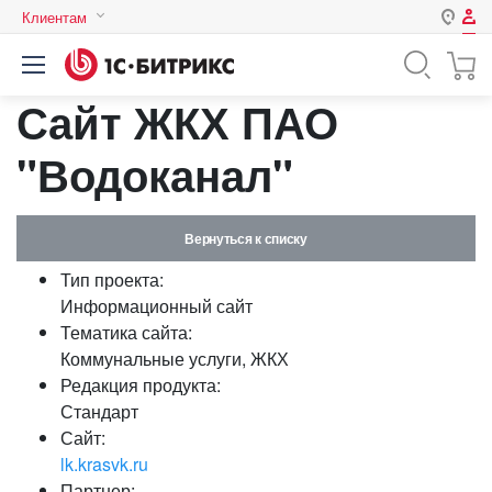
Клиентам
Авторизация
Россия
Сайт ЖКХ ПАО
Нет аккаунта?
Зарегистрироваться
Казахстан
Беларусь
"Водоканал"
Логин
Вернуться к списку
Пароль
Тип проекта:
Информационный сайт
Запомнить меня на этом
Тематика сайта:
компьютере
Коммунальные услуги, ЖКХ
Забыли свой пароль?
Редакция продукта:
Стандарт
Сайт:
lk.krasvk.ru
или войдите с помощью
Партнер: