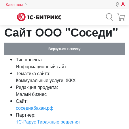
Клиентам
Авторизация
Россия
Сайт ООО "Соседи"
Нет аккаунта?
Зарегистрироваться
Казахстан
Беларусь
Логин
Вернуться к списку
Тип проекта:
Пароль
Информационный сайт
Тематика сайта:
Коммунальные услуги, ЖКХ
Запомнить меня на этом
Редакция продукта:
компьютере
Малый бизнес
Забыли свой пароль?
Сайт:
соседиабакан.рф
Партнер:
1С-Рарус Тиражные решения
или войдите с помощью