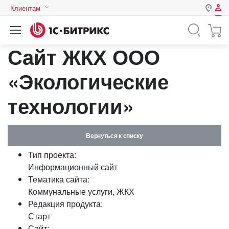
Клиентам
Авторизация
Россия
Сайт ЖКХ ООО
Нет аккаунта?
Зарегистрироваться
Казахстан
Беларусь
«Экологические
Логин
технологии»
Пароль
Вернуться к списку
Запомнить меня на этом
Тип проекта:
компьютере
Информационный сайт
Забыли свой пароль?
Тематика сайта:
Коммунальные услуги, ЖКХ
Редакция продукта:
Старт
или войдите с помощью
Сайт: