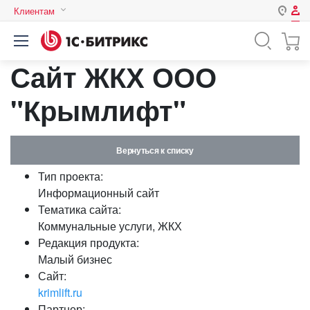
Клиентам
Авторизация
Россия
Сайт ЖКХ ООО
Нет аккаунта?
Зарегистрироваться
Казахстан
Беларусь
"Крымлифт"
Логин
Вернуться к списку
Пароль
Тип проекта:
Информационный сайт
Запомнить меня на этом
Тематика сайта:
компьютере
Коммунальные услуги, ЖКХ
Забыли свой пароль?
Редакция продукта:
Малый бизнес
Сайт:
krimlift.ru
или войдите с помощью
Партнер: