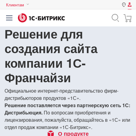
Клиентам
Авторизация
Россия
Решение для
Нет аккаунта?
Зарегистрироваться
Казахстан
Беларусь
создания сайта
Логин
компании 1С-
Пароль
Франчайзи
Запомнить меня на этом
Официальное интернет-представительство фирм-
компьютере
дистрибьюторов продуктов «1С».
Забыли свой пароль?
Решение поставляется через партнерскую сеть 1С:
Дистрибьюция.
По вопросам приобретения и
лицензирования, пожалуйста, обращайтесь в «1С» или
отдел продаж компании «1С-Битрикс».
или войдите с помощью
О продукте