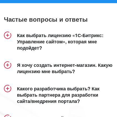
Частые вопросы и ответы
Как выбрать лицензию «1С-Битрикс:
Управление сайтом», которая мне
подойдет?
Продукт «1С-Битрикс: Управление сайтом»
Я хочу создать интернет-магазин. Какую
включает 5 лицензий – «Старт», «Стандарт»,
лицензию мне выбрать?
«Малый бизнес», «Бизнес» и «Энтерпрайз».
Создание интерет-магазина доступно в
Посмотрите удобную детальную
лицензиях
«Малый бизнес»
,
«Бизнес»
таблицу
и
Какого разработчика выбрать? Как
сравнения лицензий
«Энтерпрайз»
.
, в которой наглядно
выбрать партнера для разработки
сайта/внедрения портала?
представлен функционал каждой из них.
Кроме того, специально для самых
функциональных интернет-магазинов мы
Все зависит от ваших задач и требований. Мы