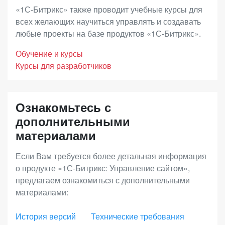
дополнительными возможностями развития
бухгалтерском учете. Ее назначение –
«1С-Битрикс» также проводит учебные курсы для
онлайн-продаж, повышения конверсии и
подтверждение правомерности использования
всех желающих научиться управлять и создавать
доходности. В дополнение к преимуществам
любые проекты на базе продуктов «1С-Битрикс».
программного продукта клиентом по истечению
лицензии «Малый бизнес», вы получите
годичного периода.
Обучение и курсы
возможность построения дилерских продаж,
Курсы для разработчиков
продаж электронных товаров, инструменты
Срок действия Ограниченной лицензии
увеличения среднего чека (наборы и комплекты),
совпадает со сроком исключительных прав на
Ознакомьтесь с
запустить программу лояльности и
программный продукт (по статье 1281 ГК РФ).
дополнительными
аффилиатские программы, использовать
материалами
расширенную отчетность.
Если Вам требуется более детальная информация
о продукте «1С-Битрикс: Управление сайтом»,
«Энтерпрайз»
– лицензия с максимальной
предлагаем ознакомиться с дополнительными
функциональностью для средних и крупных
материалами:
интернет-магазинов, региональных и
федеральных сетей. Позволяет выстраивать
История версий
Технические требования