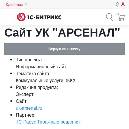
Клиентам
Авторизация
Россия
Сайт УК "АРСЕНАЛ"
Нет аккаунта?
Зарегистрироваться
Казахстан
Беларусь
Логин
Вернуться к списку
Тип проекта:
Пароль
Информационный сайт
Тематика сайта:
Коммунальные услуги, ЖКХ
Запомнить меня на этом
Редакция продукта:
компьютере
Эксперт
Забыли свой пароль?
Сайт:
uk-arsenal.ru
Партнер:
1С-Рарус Тиражные решения
или войдите с помощью