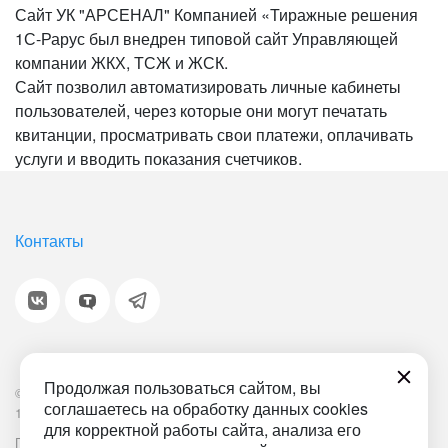
Сайт УК "АРСЕНАЛ" Компанией «Тиражные решения
1С-Рарус был внедрен типовой сайт Управляющей
компании ЖКХ, ТСЖ и ЖСК.
Сайт позволил автоматизировать личные кабинеты
пользователей, через которые они могут печатать
квитанции, просматривать свои платежи, оплачивать
услуги и вводить показания счетчиков.
Контакты
Продолжая пользоваться сайтом, вы
© 2001-2026 «Битрикс», «1С-Битрикс». Работает на
соглашаетесь на обработку данных cookies
1С-Битрикс: Управление сайтом.
для корректной работы сайта, анализа его
Политика обработки персональных данных
Наша ИТ-деятельность