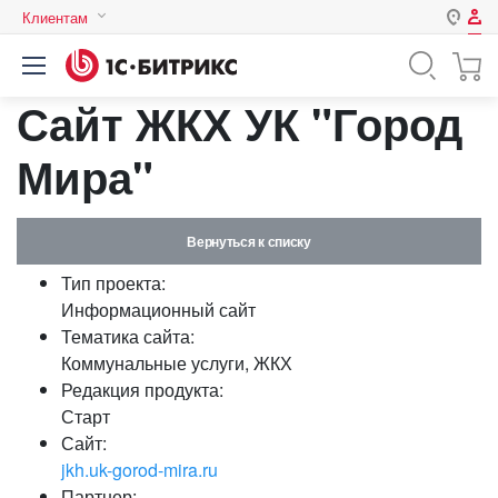
Клиентам
Авторизация
Россия
Сайт ЖКХ УК "Город
Нет аккаунта?
Зарегистрироваться
Казахстан
Беларусь
Мира"
Логин
Вернуться к списку
Пароль
Тип проекта:
Информационный сайт
Запомнить меня на этом
Тематика сайта:
компьютере
Коммунальные услуги, ЖКХ
Забыли свой пароль?
Редакция продукта:
Старт
Сайт:
jkh.uk-gorod-mira.ru
или войдите с помощью
Партнер: