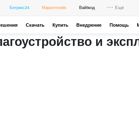
Битрикс24
Маркетплейс
Вайбкод
Ещё
Решения
Скачать
Купить
Внедрение
Помощь
Интеграци
агоустройство и эксп
Промо для