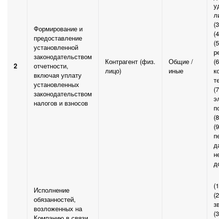
у
л
(
Формирование и
(
предоставление
(
установленной
р
законодательством
Контрагент (физ.
Общие /
(
2
отчетности,
лицо)
иные
к
включая уплату
т
установленных
(
законодательством
э
налогов и взносов
п
(
(
п
д
н
д
(
Исполнение
(
обязанностей,
з
возложенных на
(
Компанию в связи