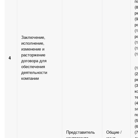
п
(
р
(
р
(
р
Заключение,
(
исполнение,
(
изменение и
(
расторжение
4
договора для
обеспечения
(
деятельности
(
компании
р
(
к
т
(
э
п
(
(
Представитель
Общие /
(
контрагента
иные
д