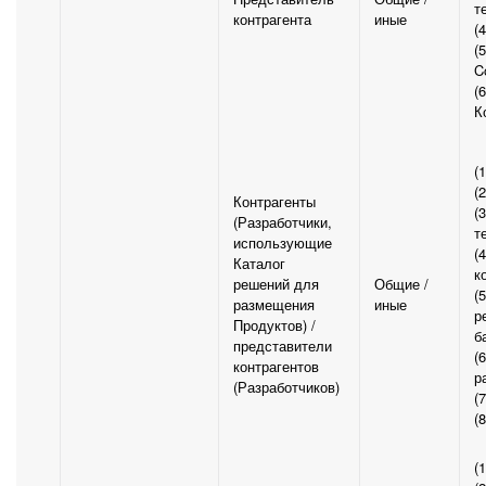
т
контрагента
иные
(
(
C
(
К
(
(
Контрагенты
(
(Разработчики,
т
использующие
(
Каталог
к
решений для
Общие /
(
размещения
иные
р
Продуктов) /
б
представители
(
контрагентов
р
(Разработчиков)
(
(
(