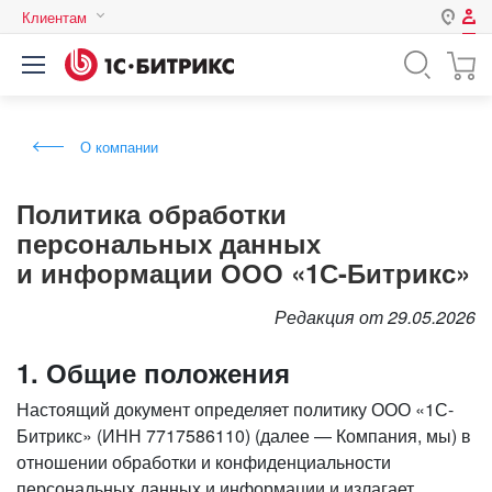
Клиентам
Авторизация
Россия
Нет аккаунта?
Зарегистрироваться
Казахстан
О компании
Беларусь
Логин
Политика обработки
персональных данных
Пароль
и информации ООО «1С-Битрикс»
Запомнить меня на этом
Редакция от 29.05.2026
компьютере
1. Общие положения
Забыли свой пароль?
Настоящий документ определяет политику ООО «1С-
Битрикс» (ИНН 7717586110) (далее — Компания, мы) в
отношении обработки и конфиденциальности
или войдите с помощью
персональных данных и информации и излагает