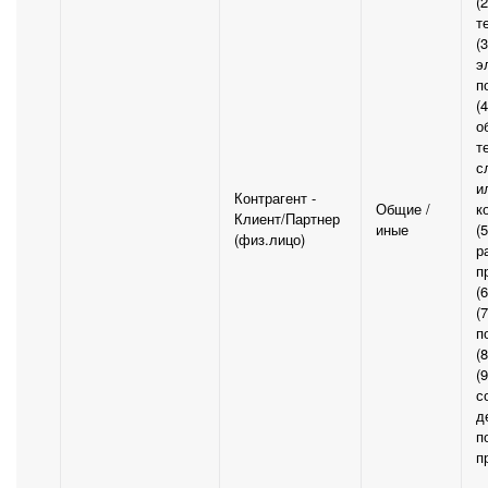
(
т
(
э
п
(
о
т
с
и
Контрагент -
Общие /
к
Клиент/Партнер
иные
(
(физ.лицо)
р
п
(
(7
п
(
(
с
д
п
п