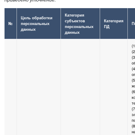
Категория
Цель обработки
субъектов
Категория
№
персональных
П
персональных
ПД
данных
данных
(
(
(
о
(
о
(
ж
(
к
т
(
э
п
(
н