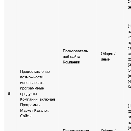
C
(
(
п
к
п
с
Пользователь
Общие /
с
веб-сайта
иные
(
Компании
(
C
Предоставление
(
возможности
(
использовать
К
программные
5
продукты
Компании, включая
Программы;
(
Маркет Каталог;
(
Сайты
э
п
(
Представитель
Общие /