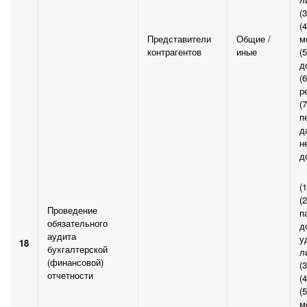
(
(
Представители
Общие /
м
контрагентов
иные
(
д
(
р
(
п
д
н
д
(
(
Проведение
п
обязательного
д
аудита
у
18
бухгалтерской
л
(финансовой)
(
отчетности
(
(
м