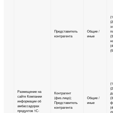
(
(
э
Представитель
Общие /
п
контрагента
иные
(
н
(
(
(
(
Размещение на
Контрагент
д
сайте Компании
(физ.лицо);
Общие /
(3
информации об
Представитель
иные
ф
амбассадорах
контрагента
(
продуктов 1С-
(