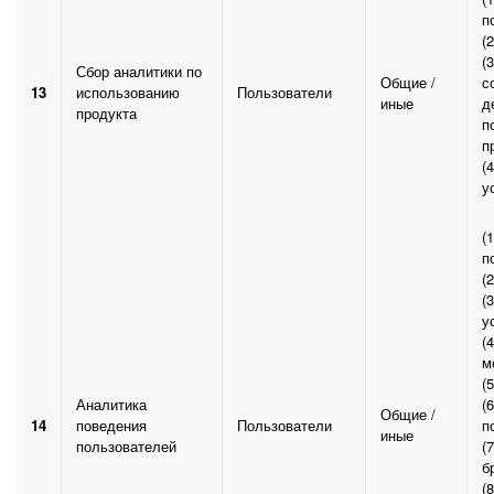
п
(
(
Сбор аналитики по
Общие /
с
13
использованию
Пользователи
иные
д
продукта
п
п
(
у
(
п
(2
(
у
(4
м
(
Аналитика
(
Общие /
14
поведения
Пользователи
п
иные
пользователей
(
б
(