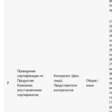
д
п
п
(
(
(
(
э
п
(5
п
(
(
в
Проведение
(
сертификации по
Контрагент (физ.
э
Продуктам
лицо);
Общие /
7
(
Компании,
Представители
иные
м
восстановление
контрагентов
т
сертификатов
г
(
д
у