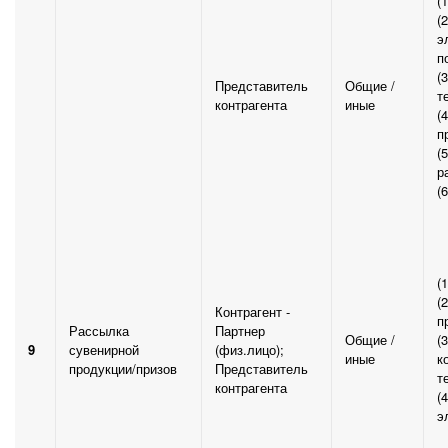
(
(
э
п
(
Представитель
Общие /
т
контрагента
иные
(
п
(
р
(
(
(
Контрагент -
п
Рассылка
Партнер
Общие /
(
9
сувенирной
(физ.лицо);
иные
к
продукции/призов
Представитель
т
контрагента
(
э