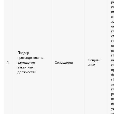
р
(
и
ж
з
о
(
с
(
с
п
Подбор
(
претендентов на
Общие /
и
1
замещение
Соискатели
иные
(
вакантных
п
должностей
б
(
л
(
р
п
и
у
л