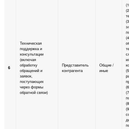
(
(
т
(
э
п
(
Техническая
о
поддержка и
т
консультации
с
(включая
и
обработку
Представитель
Общие /
к
6
обращений и
контрагента
иные
(
заявок,
р
поступающих
п
через формы
(
обратной связи)
(7
п
(
(
с
д
п