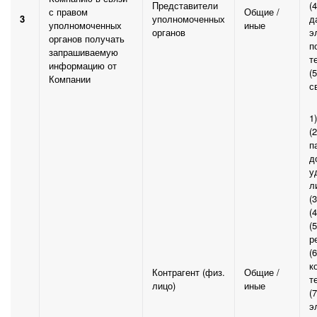
Представители
(
с правом
Общие /
3
уполномоченных
д
уполномоченных
иные
органов
э
органов получать
п
запрашиваемую
т
информацию от
(
Компании
с
1
(
п
д
у
л
(
(
(
р
(
к
Контрагент (физ.
Общие /
т
лицо)
иные
(
э