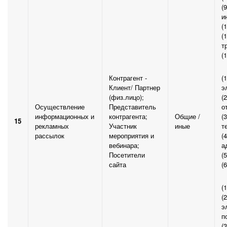
(
и
(
(
т
(
Контрагент -
(
Клиент/ Партнер
э
(физ.лицо);
(
Осуществление
Представитель
о
информационных и
контрагента;
Общие /
(
15
рекламных
Участник
иные
т
рассылок
мероприятия и
(
вебинара;
а
Посетители
(
сайта
(
(
(
э
п
(