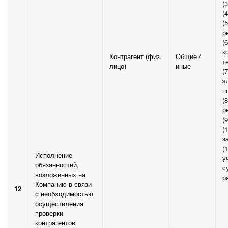
(
(
(
р
(
к
Контрагент (физ.
Общие /
т
лицо)
иные
(
э
п
(
р
(
(
з
(
Исполнение
у
обязанностей,
с
возложенных на
р
Компанию в связи
12
с необходимостью
осуществления
проверки
контрагентов