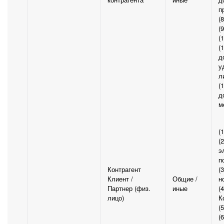
п
(
(
(
(
д
у
л
(
д
м
(
(
э
п
Контрагент
(
Клиент /
Общие /
н
Партнер (физ.
иные
(
лицо)
К
(
(