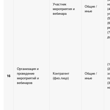
Участник
н
Общие /
мероприятия и
(
иные
вебинара
у
(
(
р
(
д
(
Организация и
(
проведение
Контрагент
Общие /
э
16
мероприятий и
(физ.лицо)
иные
п
вебинаров
(
н