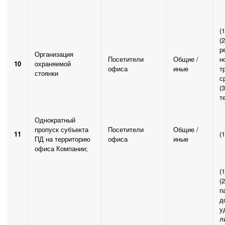
(
(2
р
Организация
Посетители
Общие /
н
10
охраняемой
офиса
иные
т
стоянки
с
(
т
Однократный
пропуск субъекта
Посетители
Общие /
11
(
ПД на территорию
офиса
иные
офиса Компании;
(
(
п
д
у
л