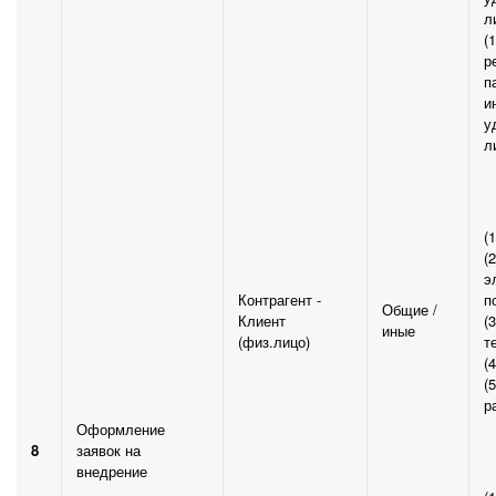
л
(
р
п
и
у
л
(
(
э
Контрагент -
п
Общие /
Клиент
(
иные
(физ.лицо)
т
(
(
р
Оформление
8
заявок на
внедрение