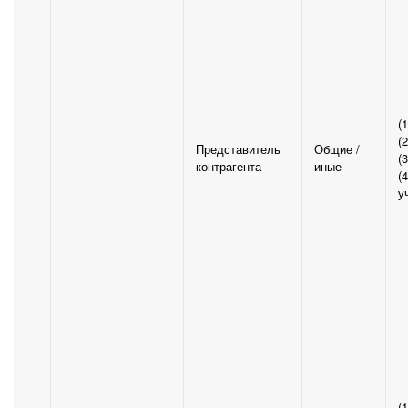
(
(
Представитель
Общие /
(
контрагента
иные
(
у
(1