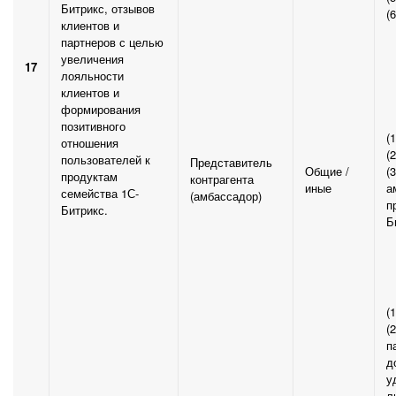
Битрикс, отзывов
(
клиентов и
партнеров с целью
увеличения
17
лояльности
клиентов и
формирования
позитивного
(
отношения
(
пользователей к
Представитель
Общие /
(
продуктам
контрагента
иные
а
семейства 1С-
(амбассадор)
п
Битрикс.
Б
(
(
п
д
у
л