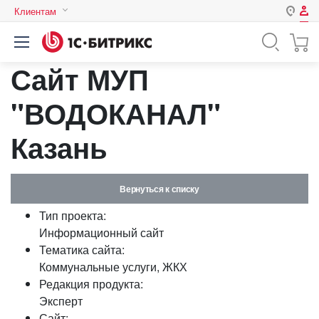
Клиентам
Авторизация
Россия
Сайт МУП
Нет аккаунта?
Зарегистрироваться
Казахстан
Беларусь
"ВОДОКАНАЛ"
Логин
Казань
Пароль
Вернуться к списку
Запомнить меня на этом
Тип проекта:
компьютере
Информационный сайт
Забыли свой пароль?
Тематика сайта:
Коммунальные услуги, ЖКХ
Редакция продукта:
Эксперт
или войдите с помощью
Сайт: