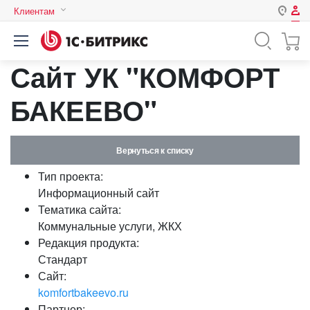
Клиентам
Авторизация
Россия
Сайт УК "КОМФОРТ
Нет аккаунта?
Зарегистрироваться
Казахстан
Беларусь
БАКЕЕВО"
Логин
Вернуться к списку
Пароль
Тип проекта:
Информационный сайт
Запомнить меня на этом
Тематика сайта:
компьютере
Коммунальные услуги, ЖКХ
Забыли свой пароль?
Редакция продукта:
Стандарт
Сайт:
komfortbakeevo.ru
или войдите с помощью
Партнер: