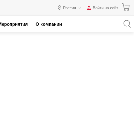
Россия
Войти на сайт
Авторизация
Мероприятия
О компании
я с 1С
Россия
Нет аккаунта?
Зарегистрироваться
 партнеров
Казахстан
Беларусь
Логин
Пароль
Запомнить меня на этом
компьютере
Забыли свой пароль?