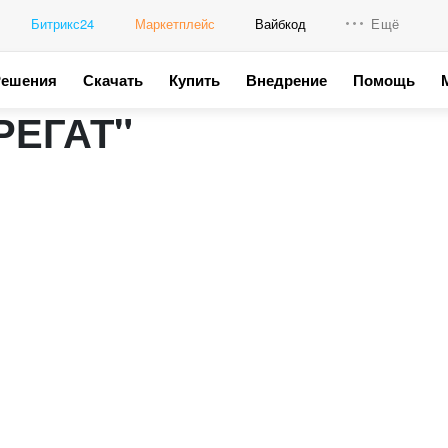
Битрикс24
Маркетплейс
Вайбкод
Ещё
Решения
Скачать
Купить
Внедрение
Помощь
Интеграци
РЕГАТ"
Промо для