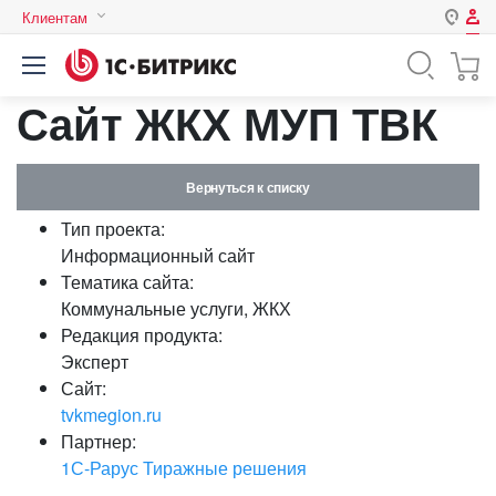
Клиентам
Авторизация
Россия
Сайт ЖКХ МУП ТВК
Нет аккаунта?
Зарегистрироваться
Казахстан
Беларусь
Логин
Вернуться к списку
Тип проекта:
Пароль
Информационный сайт
Тематика сайта:
Коммунальные услуги, ЖКХ
Запомнить меня на этом
Редакция продукта:
компьютере
Эксперт
Забыли свой пароль?
Сайт:
tvkmegion.ru
Партнер:
1С-Рарус Тиражные решения
или войдите с помощью