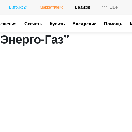
Битрикс24
Маркетплейс
Вайбкод
Ещё
Решения
Скачать
Купить
Внедрение
Помощь
Интеграци
Энерго-Газ"
Промо для