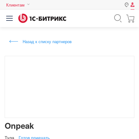
Клиентам
Авторизация
Россия
Нет аккаунта?
Зарегистрироваться
Казахстан
Назад к списку партнеров
Беларусь
Логин
Пароль
Запомнить меня на этом
компьютере
Забыли свой пароль?
Onpeak
или войдите с помощью
Тула
Готов приехать