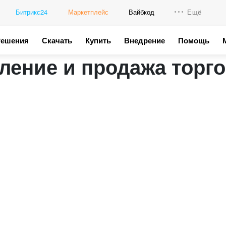
Битрикс24
Маркетплейс
Вайбкод
Ещё
Решения
Скачать
Купить
Внедрение
Помощь
Интеграци
овление и продажа тор
Промо для