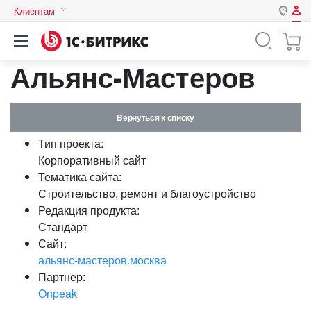
Клиентам
Авторизация
Россия
Альянс-Мастеров
Нет аккаунта?
Зарегистрироваться
Казахстан
Беларусь
Логин
Вернуться к списку
Тип проекта:
Пароль
Корпоративный сайт
Тематика сайта:
Строительство, ремонт и благоустройство
Запомнить меня на этом
Редакция продукта:
компьютере
Стандарт
Забыли свой пароль?
Сайт:
альянс-мастеров.москва
Партнер:
Onpeak
или войдите с помощью