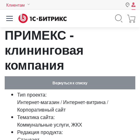
Клиентам
Авторизация
Россия
ПРИМЕКС -
Нет аккаунта?
Зарегистрироваться
Казахстан
Беларусь
клининговая
Логин
компания
Пароль
Вернуться к списку
Запомнить меня на этом
Тип проекта:
компьютере
Интернет-магазин / Интернет-витрина /
Забыли свой пароль?
Корпоративный сайт
Тематика сайта:
Коммунальные услуги, ЖКХ
Редакция продукта:
или войдите с помощью
Стандарт