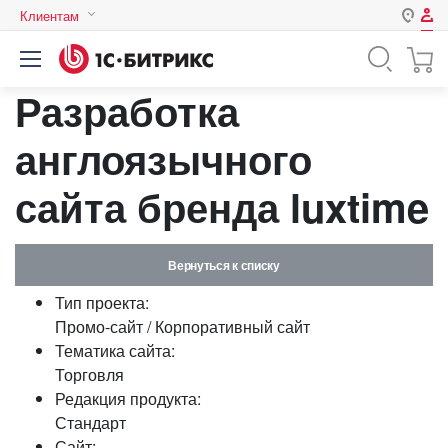
Клиентам
Авторизация
Россия
Разработка
Нет аккаунта?
Зарегистрироваться
Казахстан
Беларусь
англоязычного
Логин
сайта бренда luxtime
Пароль
Вернуться к списку
Запомнить меня на этом
Тип проекта:
компьютере
Промо-сайт / Корпоративный сайт
Забыли свой пароль?
Тематика сайта:
Торговля
Редакция продукта:
Стандарт
или войдите с помощью
Сайт: