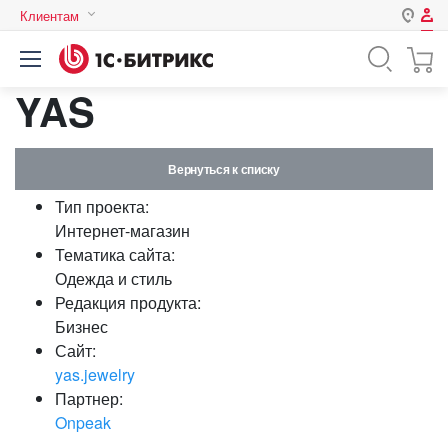
Клиентам
Авторизация
Россия
YAS
Нет аккаунта?
Зарегистрироваться
Казахстан
Беларусь
Логин
Вернуться к списку
Тип проекта:
Пароль
Интернет-магазин
Тематика сайта:
Одежда и стиль
Запомнить меня на этом
Редакция продукта:
компьютере
Бизнес
Забыли свой пароль?
Сайт:
yas.jewelry
Партнер:
Onpeak
или войдите с помощью