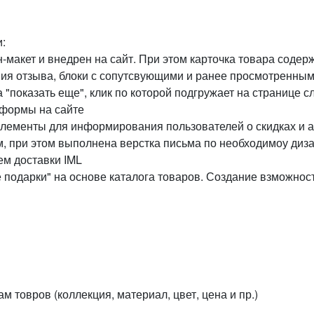
:
н-макет и внедрен на сайт. При этом карточка товара содер
ния отзыва, блоки с сопутсвующими и ранее просмотренны
а "показать еще", клик по которой подгружает на странице 
 формы на сайте
элементы для информирования пользователей о скидках и 
м, при этом выполнена верстка письма по необходимоу диз
ем доставки IML
 подарки" на основе каталога товаров. Создание взможнос
м товров (коллекция, материал, цвет, цена и пр.)