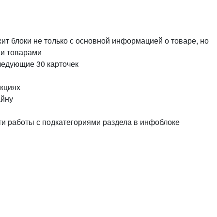
или войдите с помощью
жит блоки не только с основной информацией о товаре, но
ми товарами
следующие 30 карточек
акциях
айну
ти работы с подкатегориями раздела в инфоблоке