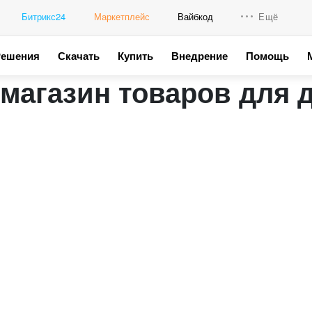
Битрикс24
Маркетплейс
Вайбкод
Ещё
Решения
Скачать
Купить
Внедрение
Помощь
Интеграци
магазин товаров для 
Промо для