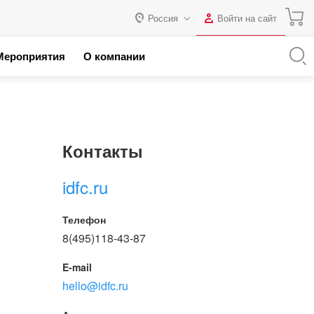
Россия
Войти на сайт
Авторизация
Мероприятия
О компании
я с 1С
Россия
Нет аккаунта?
Зарегистрироваться
 партнеров
Казахстан
Беларусь
Логин
Контакты
Пароль
idfc.ru
Запомнить меня на этом
Телефон
компьютере
8(495)118-43-87
Забыли свой пароль?
E-mail
hello@idfc.ru