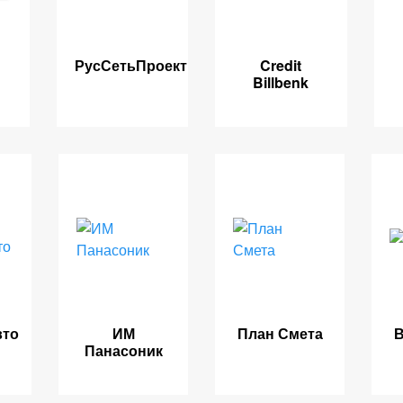
РусСетьПроект
Credit
Billbenk
вто
ИМ
План Смета
В
Панасоник