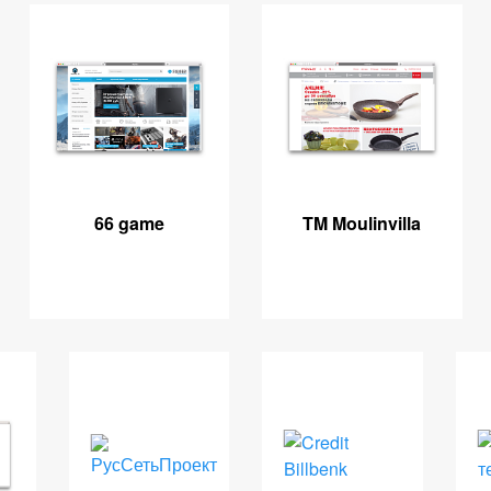
66 game
TM Moulinvilla