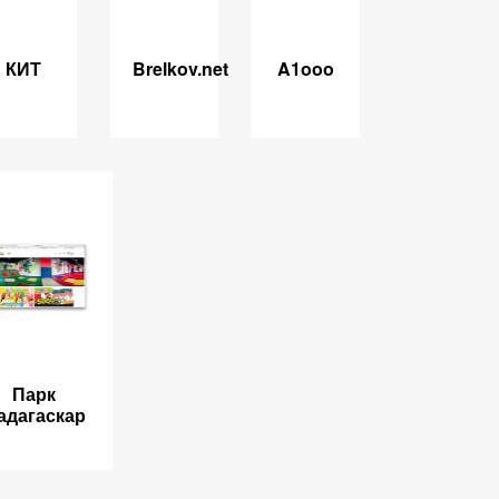
КИТ
Brelkov.net
A1ooo
Парк
адагаскар