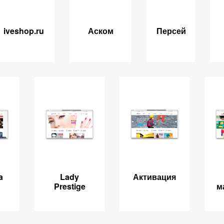
iveshop.ru
Аском
Персей
a
Lady
Активация
Prestige
м