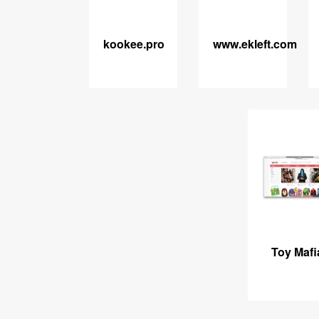
kookee.pro
www.ekleft.com
Toy Mafi