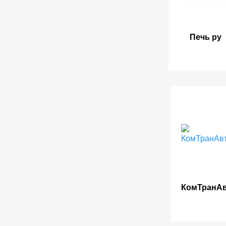
Печь ру
КомТранА