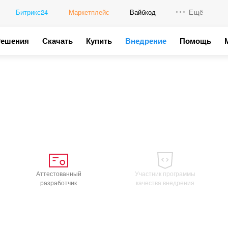
Битрикс24
Маркетплейс
Вайбкод
Ещё
Решения
Скачать
Купить
Внедрение
Помощь
Интеграци
Промо для
Аттестованный
Участник программы
разработчик
качества внедрения