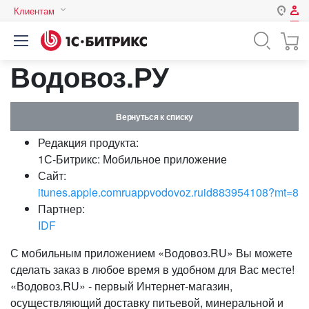
Клиентам
Авторизация
Россия
Водовоз.РУ
Нет аккаунта?
Зарегистрироваться
Казахстан
Беларусь
Логин
Вернуться к списку
Редакция продукта:
Пароль
1С-Битрикс: Мобильное приложение
Сайт:
itunes.apple.comruappvodovoz.ruid883954108?mt=8
Запомнить меня на этом
Партнер:
компьютере
IDF
Забыли свой пароль?
С мобильным приложением «Водовоз.RU» Вы можете
сделать заказ в любое время в удобном для Вас месте!
«Водовоз.RU» - первый Интернет-магазин,
или войдите с помощью
осуществляющий доставку питьевой, минеральной и